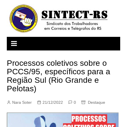
Ir
para
o
conteúdo
Processos coletivos sobre o
PCCS/95, específicos para a
Região Sul (Rio Grande e
Pelotas)
Nara Soter
21/12/2022
0
Destaque