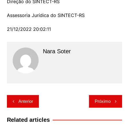
Direção do SINTECT-RS
Assessoria Jurídica do SINTECT-RS
21/12/2022 20:02:11
Nara Soter
Navegação
Anterior
Próximo
de
Post
Related articles