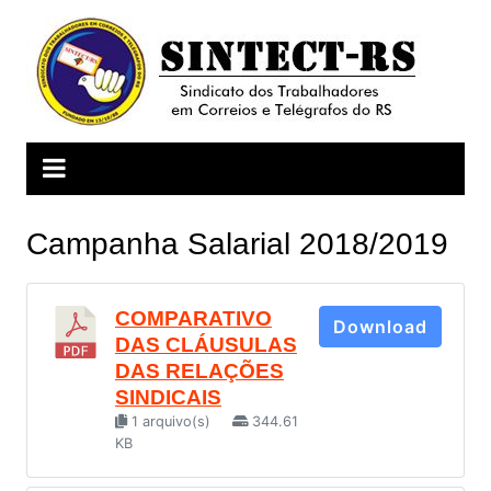
Ir
para
o
conteúdo
Campanha Salarial 2018/2019
COMPARATIVO
Download
DAS CLÁUSULAS
DAS RELAÇÕES
SINDICAIS
1 arquivo(s)
344.61
KB