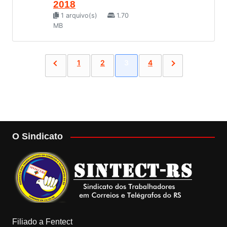
2018
1 arquivo(s)
1.70
MB
1
2
3
4
O Sindicato
Filiado a Fentect