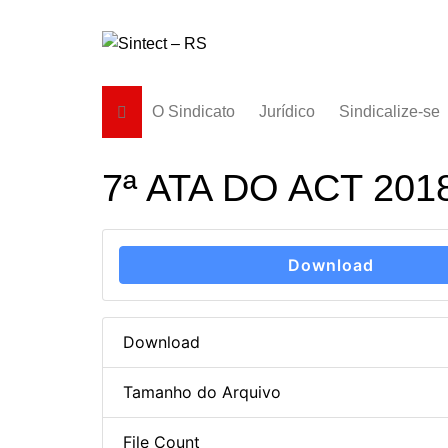
Ir
para
o
conteúdo
O Sindicato
Jurídico
Sindicalize-se
Diretoria
7ª ATA DO ACT 201
História
Estatuto
Subsedes
Download
Download
Tamanho do Arquivo
File Count