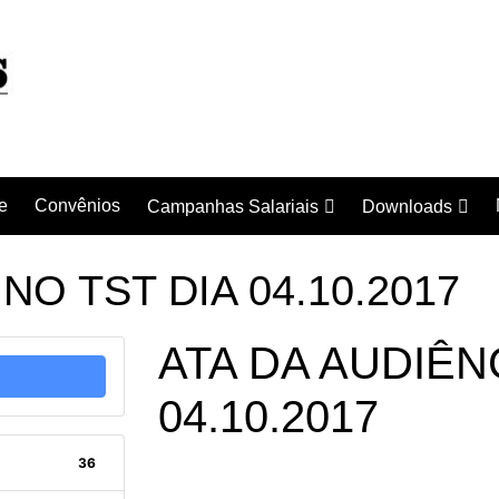
e
Convênios
Campanhas Salariais
Downloads
Campanha Salarial
Documentos
2016/2017
NO TST DIA 04.10.2017
Acordos Coletivo
Campanha Salarial
2017/2018
ATA DA AUDIÊN
Campanha Salarial
2018/2019
04.10.2017
Campanha Salarial
2020/2021
36