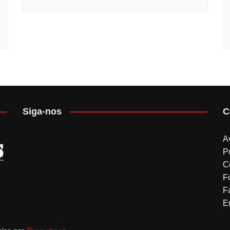
Siga-nos
C
A
P
C
F
F
Em