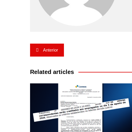
Navegação
Anterior
de
Post
Related articles