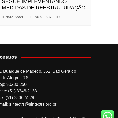
SEGUE IMPLEMENTANDO
MEDIDAS DE REESTRUTURAÇÃO
Nara Soter
17/07/2026
0
ontatos
v. Buarque de Macedo, 352. São Geraldo
orto Alegre | RS
ep: 90230-250
one: (51) 3346-2133
ax: (51) 3346-5529
ail: sintectrs@sintectrs.org.br