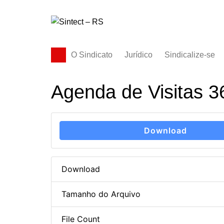
Ir
para
o
conteúdo
O Sindicato
Jurídico
Sindicalize-se
Diretoria
Agenda de Visitas 3
História
Estatuto
Subsedes
Download
Download
Tamanho do Arquivo
File Count