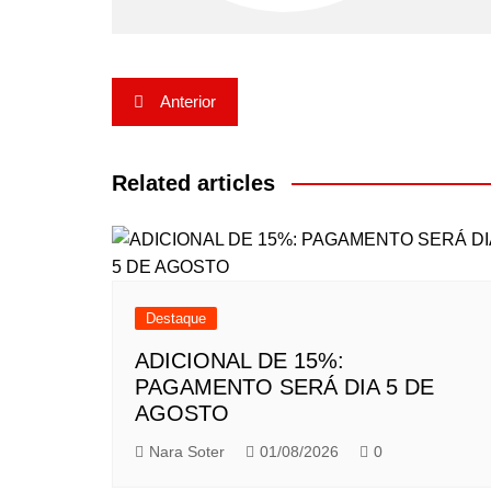
Navegação
Anterior
de
Post
Related articles
Destaque
ADICIONAL DE 15%:
PAGAMENTO SERÁ DIA 5 DE
AGOSTO
Nara Soter
01/08/2026
0