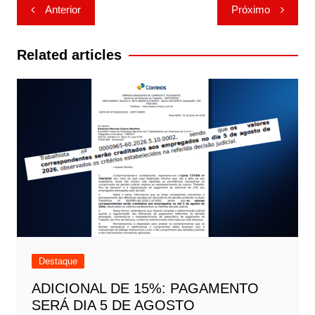
Navegação
Anterior
Próximo
de
Post
Related articles
Destaque
ADICIONAL DE 15%: PAGAMENTO
SERÁ DIA 5 DE AGOSTO