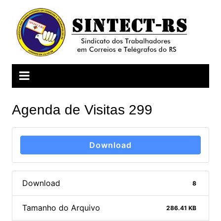
Ir
para
o
conteúdo
Agenda de Visitas 299
Download
Download
8
Tamanho do Arquivo
286.41 KB