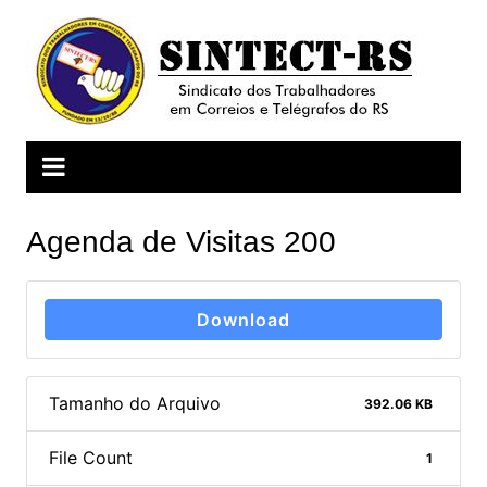
Ir
para
o
conteúdo
Agenda de Visitas 200
Download
Tamanho do Arquivo
392.06 KB
File Count
1