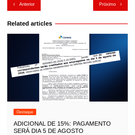
Navegação
Anterior
Próximo
de
Post
Related articles
Destaque
ADICIONAL DE 15%: PAGAMENTO
SERÁ DIA 5 DE AGOSTO