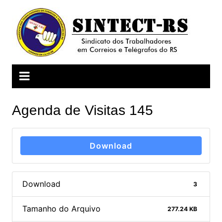
Ir
para
o
conteúdo
Agenda de Visitas 145
Download
Download
3
Tamanho do Arquivo
277.24 KB