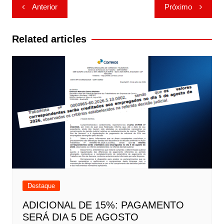
Navegação
Anterior
Próximo
de
Post
Related articles
Destaque
ADICIONAL DE 15%: PAGAMENTO
SERÁ DIA 5 DE AGOSTO