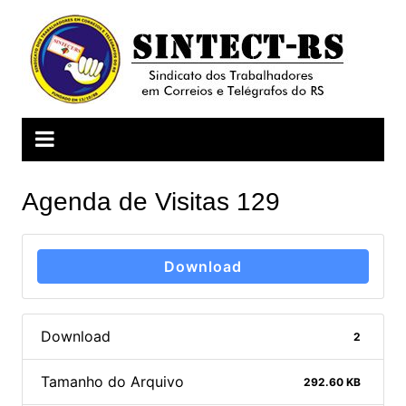
Ir
para
o
conteúdo
Agenda de Visitas 129
Download
Download
2
Tamanho do Arquivo
292.60 KB