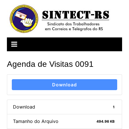
Ir
para
o
conteúdo
Agenda de Visitas 0091
Download
Download
1
Tamanho do Arquivo
494.96 KB