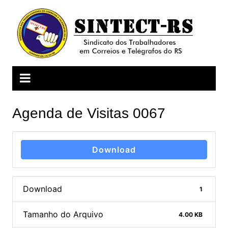
Ir
para
o
conteúdo
Agenda de Visitas 0067
Download
Download
1
Tamanho do Arquivo
4.00 KB