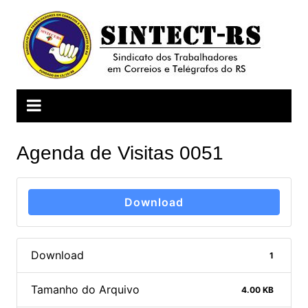
Ir
para
o
conteúdo
Agenda de Visitas 0051
Download
Download
1
Tamanho do Arquivo
4.00 KB