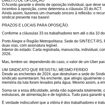
DIREITO DE OPOSIÇÃO
O Acordo garante o direito de oposição individual, que deve s
incentivo à oposição, como determina a cláusula 33 do ACT.
Ainda assim, fazemos um chamado sincero à reflexão: o recurso
sindical presente nas bases!
PRAZOS E LOCAIS PARA OPOSIÇÃO.
Conforme a cláusulas 33 os trabalhadores tem até o dia 10 d
Porto Alegre e Região Metropolitana: Sede do SINTECT-RS, R
duas vias, com assinatura legível.
Interior do estado: Carta registrada, manuscrita, individual
2026.
Mas, lembre-se: dependendo do caso, o valor de um Uber para 
UM SINDICATO QUE RESISTIU, MESMO FERIDO
Desde as enchentes de 2024, que destruíram a sede do Sindic
sindicato aumentaram. Na enchente, que atingiu igualmente cen
memória da luta foram levados pela água. Mesmo assim, a ent
Soma-se a essa dificuldade, ainda não superada totalmente, o
estruturais, de alimentação e de logística. Tudo para garantir q
É verdade indiscutível que a vitória é dos trabalhadores e tra