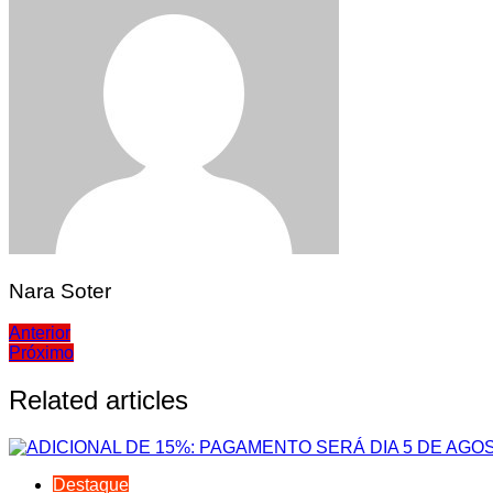
Nara Soter
Navegação
Anterior
Próximo
de
Post
Related articles
Destaque