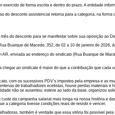
er exercido de forma escrita e dentro do prazo. A entidade inf
 do desconto assistencial retorna para a categoria, na forma d
o mês do desconto para se manifestar sobre sua oposição ao D
ua Buarque de Macedo, 352, de 02 a 10 de janeiro de 2026, da
, com AR, enviada ao endereço do sindicato (Rua Buarque de Mac
chegar ao sindicato é maior do que a contribuição que cada um
ato, com os sucessivos PDV’s impostos pela empresa e as mudan
tenas de trabalhadores ecetistas, houve perdas materiais e his
idade não se ausentou: esteve ao lado da base, organizou soli
 custo da campanha salarial mais longa na nossa história e da
ue a categoria tivesse condições reais de resistir e vencer.
balhadoras, também é verdade que essa vitória foi possível pela 