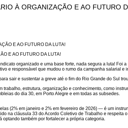
RIO À ORGANIZAÇÃO E AO FUTURO D
ÃO E AO FUTURO DA LUTA!
indicato organizado e uma base forte, nada segura a luta! Foi 
ivo e responsável que mudou o rumo da campanha salarial e im
ara sair e sustentar a greve até o fim do Rio Grande do Sul tr
m trabalho, estrutura, organização e conhecimento, como instru
bleias do dia 30, em Porto Alegre e em todas as subsedes.
as (2% em janeiro e 2% em fevereiro de 2026) — é um instrumen
tido na cláusula 33 do Acordo Coletivo de Trabalho e respeita o 
tá optando também por fortalecer a própria categoria.