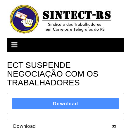
Ir
para
o
conteúdo
ECT SUSPENDE
NEGOCIAÇÃO COM OS
TRABALHADORES
Download
Download
32