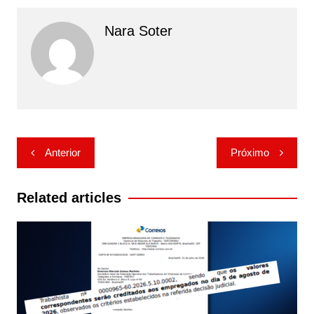
Nara Soter
Navegação
Anterior
Próximo
de
Post
Related articles