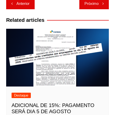
Navegação
Anterior
Próximo
de
Post
Related articles
Destaque
ADICIONAL DE 15%: PAGAMENTO
SERÁ DIA 5 DE AGOSTO