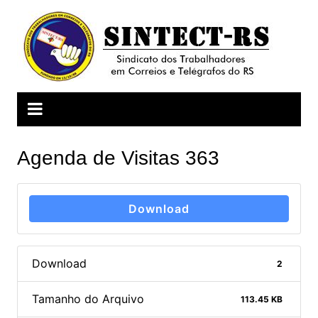
Ir
para
o
conteúdo
Agenda de Visitas 363
Download
Download
2
Tamanho do Arquivo
113.45 KB