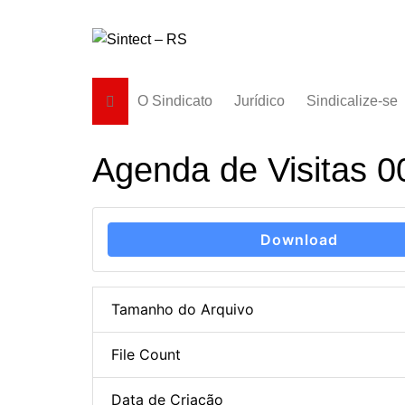
Ir
para
o
conteúdo
O Sindicato
Jurídico
Sindicalize-se
Diretoria
Agenda de Visitas 0
História
Estatuto
Subsedes
Download
Tamanho do Arquivo
File Count
Data de Criação