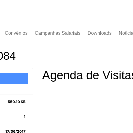
Convênios
Campanhas Salariais
Downloads
Notíci
Campanha Salarial
Documentos
2016/2017
084
Acordos Coletivos
Campanha Salarial
2017/2018
Agenda de Visita
Campanha Salarial
2018/2019
Campanha Salarial
2020/2021
550.10 KB
1
17/06/2017