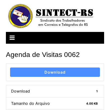
Ir
para
o
conteúdo
Agenda de Visitas 0062
Download
Download
1
Tamanho do Arquivo
4.00 KB